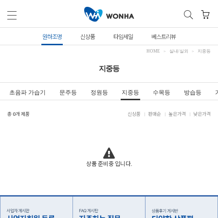
원하조명
신상품
타임세일
베스트리뷰
HOME
실내/실외
지중등
지중등
초음파 가습기
문주등
정원등
지중등
수목등
방습등
총
0
개 제품
신상품
판매순
높은가격
낮은가격
상품 준비중 입니다.