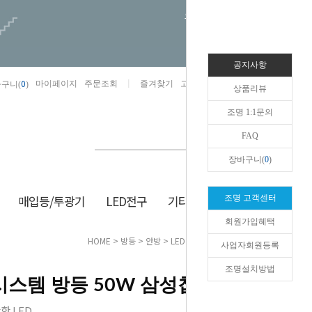
오늘하루 열지않음
공지사항
0
마이페이지
주문조회
즐겨찾기
고객센터
카카오톡채널/상담
구니(
)
상품리뷰
조명 1:1문의
FAQ
장바구니(
0
)
매입등/투광기
LED전구
기타/잡화
생활/건강
조명 고객센터
회원가입혜택
HOME
>
방등
>
안방
> LED 도도 시스템 방등 50W 삼성칩
사업자회원등록
조명설치방법
 시스템 방등 50W 삼성칩
한 LED