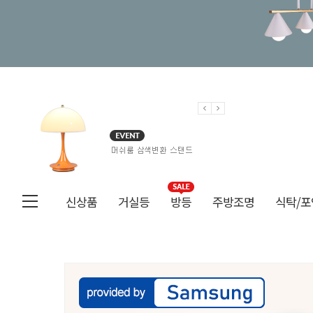
신상품
거실등
방등
주방조명
식탁/포