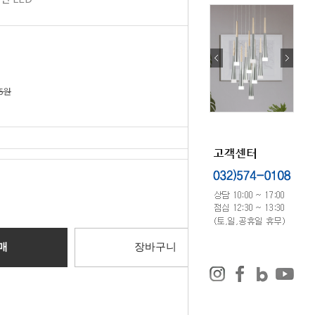
75원
0
원
매
장바구니