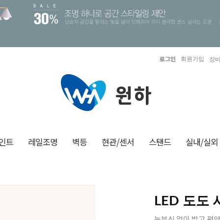
로그인
회원가입
장바
인트
레일조명
벽등
현관/센서
스탠드
실내/실외
LED 도도
눈부신 없이 밝고 편안