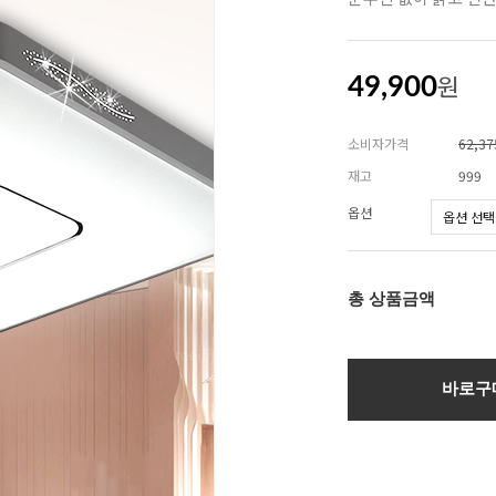
원
49,900
소비자가격
62,3
재고
999
옵션
총 상품금액
바로구