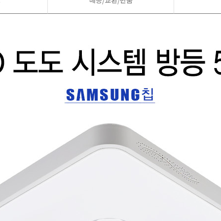
드
배송/교환/반품