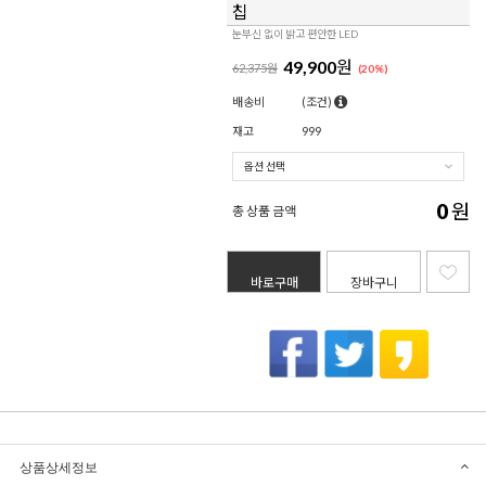
칩
눈부신 없이 밝고 편안한 LED
49,900
원
62,375원
(
20
%)
배송비
(조건)
재고
999
0
원
총 상품 금액
바로구매
장바구니
상품상세정보