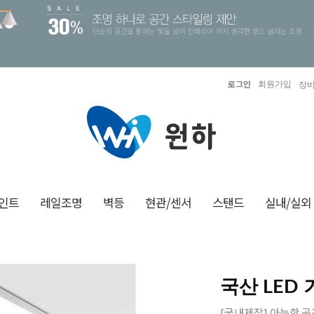
로그인
회원가입
장바
인트
레일조명
벽등
현관/센서
스탠드
실내/실외
국산 LED
[국내제작] 아늑한 공