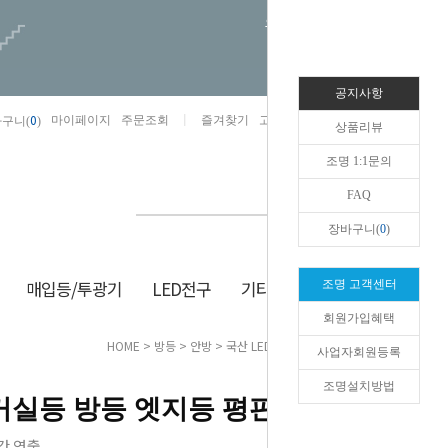
오늘하루 열지않음
공지사항
0
마이페이지
주문조회
즐겨찾기
고객센터
카카오톡채널/상담
구니(
)
상품리뷰
조명 1:1문의
FAQ
장바구니(
0
)
매입등/투광기
LED전구
기타/잡화
생활/건강
조명 고객센터
회원가입혜택
HOME
>
방등
>
안방
> 국산 LED 거실등 방등 엣지등 평판조명
사업자회원등록
조명설치방법
 거실등 방등 엣지등 평판조명
간 연출