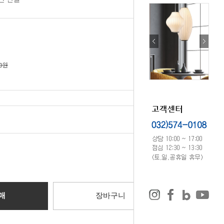
00원
선택하기
0
원
매
장바구니