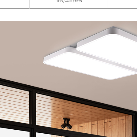
드
배송/교환/반품