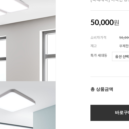
원
50,000
소비자가격
50,0
재고
무제한
특가 세대등
총 상품금액
바로구