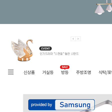
신상품
거실등
방등
주방조명
식탁/포