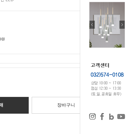
70원
0
원
매
장바구니