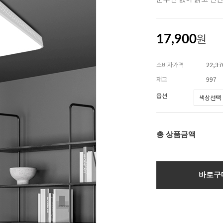
원
17,900
소비자가격
22,3
재고
997
옵션
총 상품금액
바로구