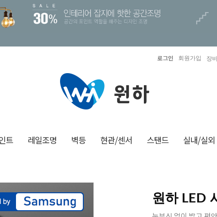
로그인
회원가입
장바
인트
레일조명
벽등
현관/센서
스탠드
실내/실외
원하 LED
눈부신 없이 밝고 편안