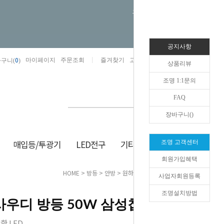
오늘하루 열지않음
공지사항
0
마이페이지
주문조회
즐겨찾기
고객센터
카카오톡채널/상담
구니(
)
상품리뷰
조명 1:1문의
FAQ
장바구니(
)
매입등/투광기
LED전구
기타/잡화
생활/건강
조명 고객센터
회원가입혜택
HOME
>
방등
>
안방
> 원하 LED 사우디 방등 50W 삼성칩
사업자회원등록
조명설치방법
 사우디 방등 50W 삼성칩
한 LED