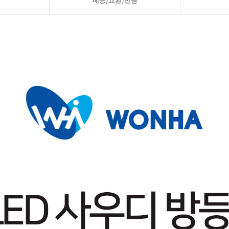
드
배송/교환/반품