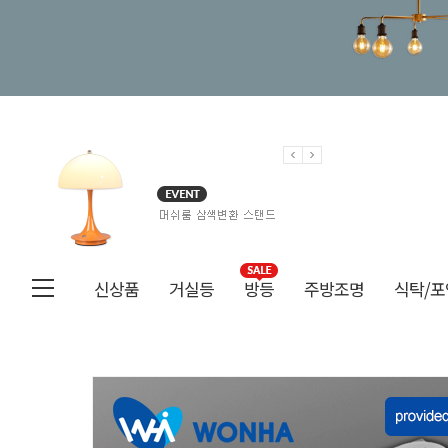
신상품
거실등
방등
주방조명
식탁/포