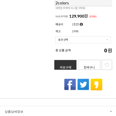
2colors
따뜻한 주백색 미니멀 식탁등!
129,900
원
162,375원
(
20
%)
배송비
(조건)
재고
1998
0
원
총 상품 금액
바로구매
장바구니
상품상세정보