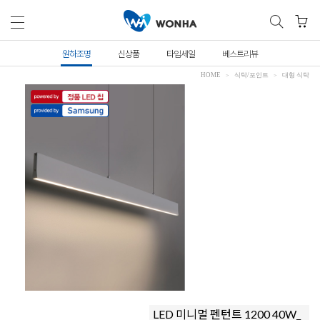
원하조명
신상품
타임세일
베스트리뷰
HOME
식탁/포인트
대형 식탁
LED 미니멀 펜턴트 1200 40W_