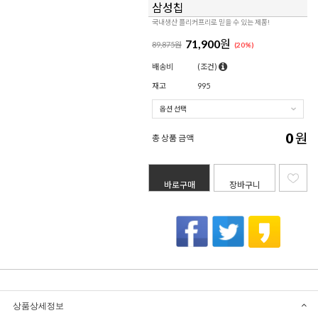
삼성칩
국내생산 플리커프리로 믿을 수 있는 제품!
71,900
원
89,875원
(
20
%)
배송비
(조건)
재고
995
0
원
총 상품 금액
바로구매
장바구니
상품상세정보