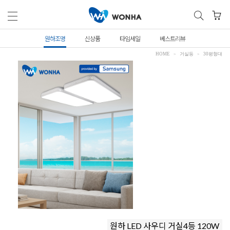
원하조명
신상품
타임세일
베스트리뷰
HOME
거실등
30평형대
원하 LED 사우디 거실4등 120W