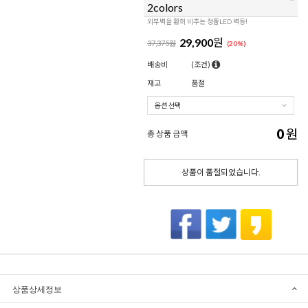
2colors
외부벽을 환희 비추는 정품LED 벽등!
29,900
원
37,375원
(
20
%)
배송비
(조건)
재고
품절
0
원
총 상품 금액
상품이 품절되었습니다.
상품상세정보