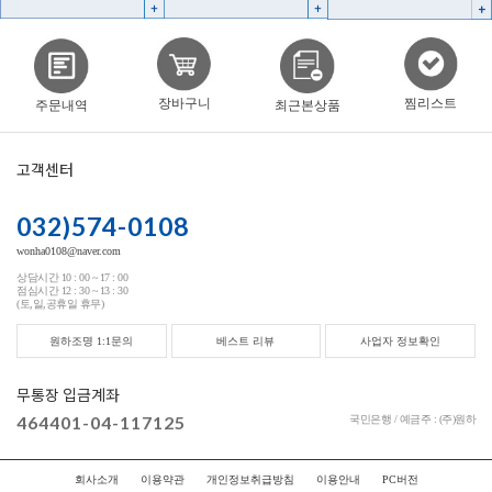
찜리스트
장바구니
주문내역
최근본상품
고객센터
032)574-0108
wonha0108@naver.com
상담시간 10 : 00 ~ 17 : 00
점심시간 12 : 30 ~ 13 : 30
(토,일,공휴일 휴무)
원하조명 1:1문의
베스트 리뷰
사업자 정보확인
무통장 입금계좌
464401-04-117125
국민은행 / 예금주 : (주)원하
회사소개
이용약관
개인정보취급방침
이용안내
PC버전