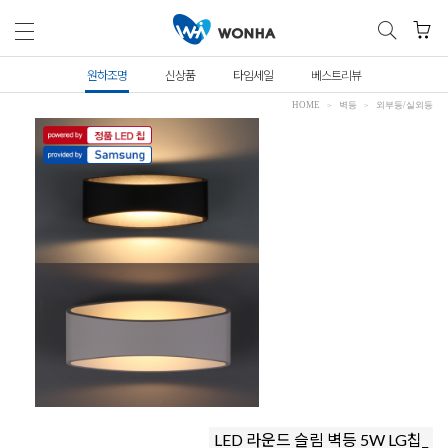
원하조명
신상품
타임세일
베스트리뷰
HOME
벽등
외부등/실외등
LED 라운드 슬림 벽등 5W LG칩_