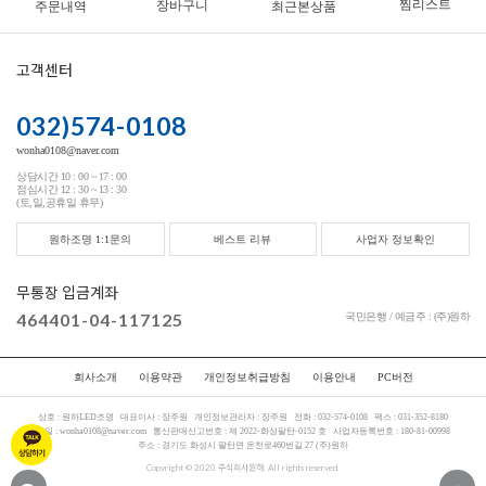
찜리스트
장바구니
주문내역
최근본상품
고객센터
032)574-0108
wonha0108@naver.com
상담시간 10 : 00 ~ 17 : 00
점심시간 12 : 30 ~ 13 : 30
(토,일,공휴일 휴무)
원하조명 1:1문의
베스트 리뷰
사업자 정보확인
무통장 입금계좌
464401-04-117125
국민은행 / 예금주 : (주)원하
회사소개
이용약관
개인정보취급방침
이용안내
PC버전
상호 :
원하LED조명
대표이사 :
장주원
개인정보관리자 :
장주원
전화 :
032-574-0108
팩스 :
031-352-8180
메일 :
wonha0108@naver.com
통신판매신고번호 :
제 2022-화성팔탄-0152 호
사업자등록번호 :
180-81-00998
주소 :
경기도 화성시 팔탄면 온천로460번길 27 (주)원하
Copyright © 2020 주식회사원하. All rights reserved.