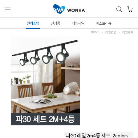
원하조명
신상품
타임세일
베스트리뷰
HOME
레일조명
레일세트
파30 레일2m4등 세트_2colors