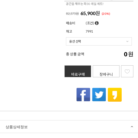
공간을 채우는 파30 레일 세트!
65,900
원
82,375원
(
20
%)
배송비
(조건)
재고
7991
0
원
총 상품 금액
바로구매
장바구니
상품상세정보