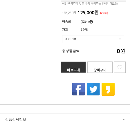
허전한 공간에 빛을 가득 채워주는 인테리어조명!
125,000
원
156,250원
(
20
%)
배송비
(조건)
재고
1998
0
원
총 상품 금액
바로구매
장바구니
상품상세정보