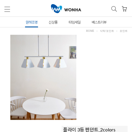
원하조명
신상품
타임세일
베스트리뷰
HOME
식탁/포인트
포인트
플라이 3등 펜던트_2colors