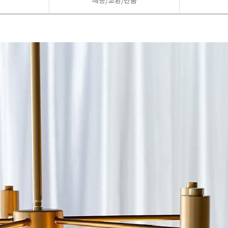
드
배송/교환/반품