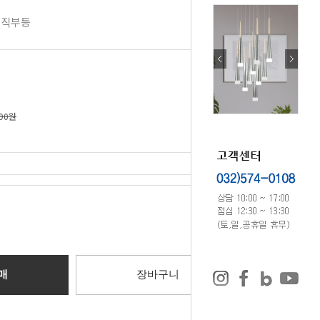
 직부등
290원
0
원
매
장바구니