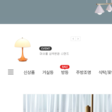
신상품
거실등
방등
주방조명
식탁/포