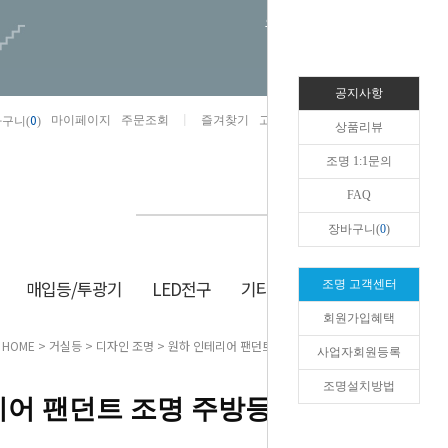
오늘하루 열지않음
공지사항
0
마이페이지
주문조회
즐겨찾기
고객센터
카카오톡채널/상담
구니(
)
상품리뷰
조명 1:1문의
FAQ
장바구니(
0
)
매입등/투광기
LED전구
기타/잡화
생활/건강
조명 고객센터
회원가입혜택
HOME
>
거실등
>
디자인 조명
> 원하 인테리어 팬던트 조명 주방등 보이드 5등 골드
사업자회원등록
조명설치방법
어 팬던트 조명 주방등 보이드 5등