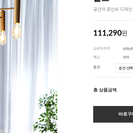
공간의 포인트 디자인
원
111,290
소비자가격
121,
재고
999
옵션
총 상품금액
바로구