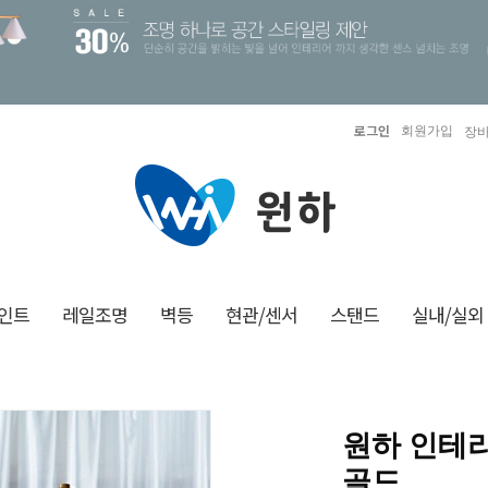
로그인
회원가입
장바
인트
레일조명
벽등
현관/센서
스탠드
실내/실외
원하 인테리
골드