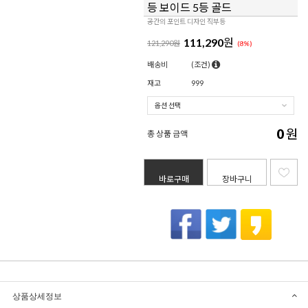
등 보이드 5등 골드
공간의 포인트 디자인 직부등
111,290
원
121,290원
(
8
%)
배송비
(조건)
재고
999
0
원
총 상품 금액
바로구매
장바구니
상품상세정보