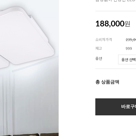
원
188,000
소비자가격
235,
재고
999
옵션
총 상품금액
바로구