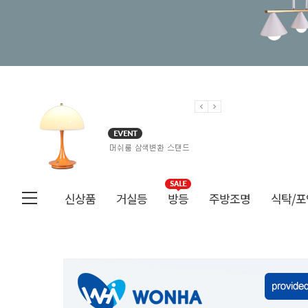
신상품
거실등
방등
주방조명
식탁/포