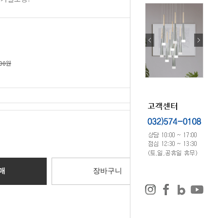
000원
0
원
매
장바구니