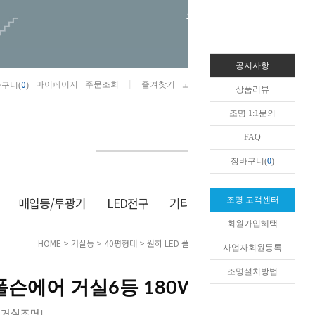
오늘하루 열지않음
공지사항
0
마이페이지
주문조회
즐겨찾기
고객센터
카카오톡채널/상담
구니(
)
상품리뷰
조명 1:1문의
FAQ
장바구니(
0
)
매입등/투광기
LED전구
기타/잡화
생활/건강
조명 고객센터
회원가입혜택
HOME
>
거실등
>
40평형대
> 원하 LED 폴슨에어 거실6등 180W 삼성칩
사업자회원등록
조명설치방법
 폴슨에어 거실6등 180W 삼성칩
 거실조명!