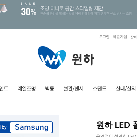
로그인
회원가입
장바
인트
레일조명
벽등
현관/센서
스탠드
실내/실외
원하 LED
음영없이 선명한 LED