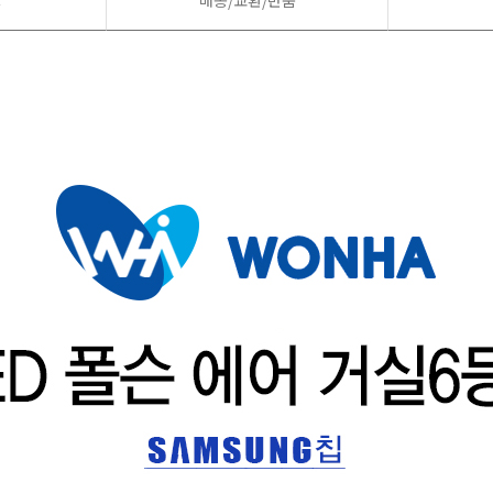
드
배송/교환/반품