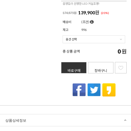
음영없이 선명한 LED 거실조명!
139,900
원
174,875원
(
20
%)
배송비
(조건)
재고
996
0
원
총 상품 금액
바로구매
장바구니
상품상세정보