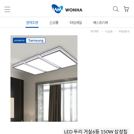
원하조명
신상품
타임세일
베스트리뷰
HOME
거실등
30평형대
LED 두리 거실6등 150W 삼성칩