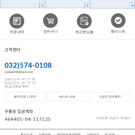
찜리스트
장바구니
주문내역
최근본상품
고객센터
032)574-0108
wonha0108@naver.com
상담시간 10 : 00 ~ 17 : 00
점심시간 12 : 30 ~ 13 : 30
(토,일,공휴일 휴무)
원하조명 1:1문의
베스트 리뷰
사업자 정보확인
무통장 입금계좌
464401-04-117125
국민은행 / 예금주 : (주)원하
회사소개
이용약관
개인정보취급방침
이용안내
PC버전