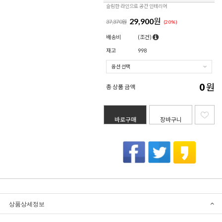
슬림한 라인으로 공간 인테리어
29,900
원
37,370원
(
20
%)
배송비
(조건)
재고
998
0
원
총 상품 금액
바로구매
장바구니
상품상세정보