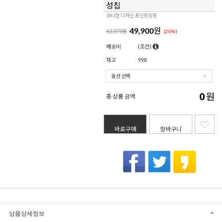
성칩
큐티한 디자인 포인트방등
49,900
원
62,375원
(
20
%)
배송비
(조건)
재고
998
0
원
총 상품 금액
바로구매
장바구니
상품상세정보