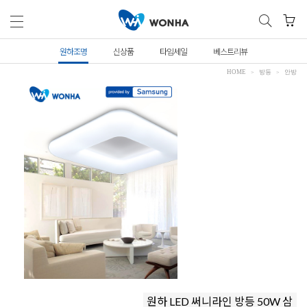
원하조명
신상품
타임세일
베스트리뷰
HOME
방등
안방
원하 LED 써니라인 방등 50W 삼