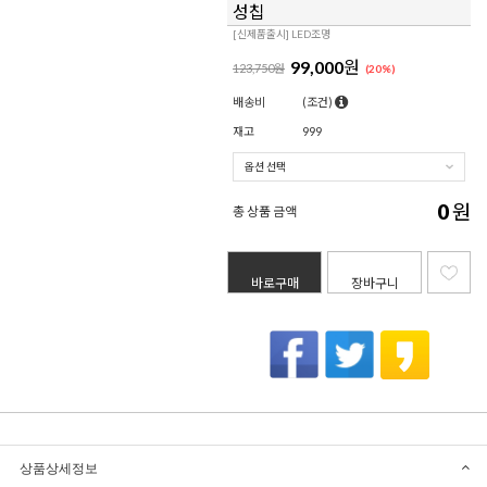
성칩
[신제품출시] LED조명
99,000
원
123,750원
(
20
%)
배송비
(조건)
재고
999
0
원
총 상품 금액
바로구매
장바구니
상품상세정보