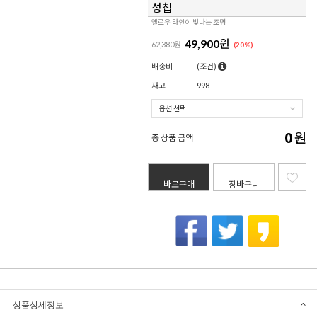
성칩
옐로우 라인이 빛나는 조명
49,900
원
62,380원
(
20
%)
배송비
(조건)
재고
998
0
원
총 상품 금액
바로구매
장바구니
상품상세정보