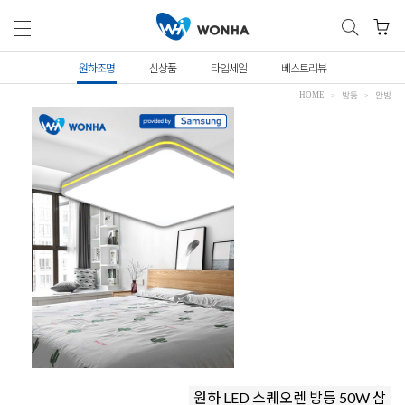
원하조명
신상품
타임세일
베스트리뷰
HOME
방등
안방
원하 LED 스퀘오렌 방등 50W 삼