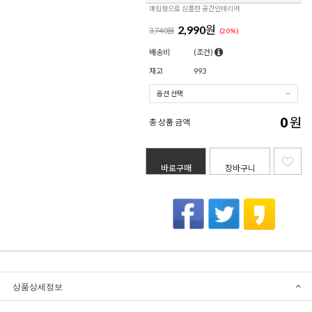
매립형으로 심플한 공간인테리어
2,990
원
3,740원
(
20
%)
배송비
(조건)
재고
993
0
원
총 상품 금액
바로구매
장바구니
상품상세정보