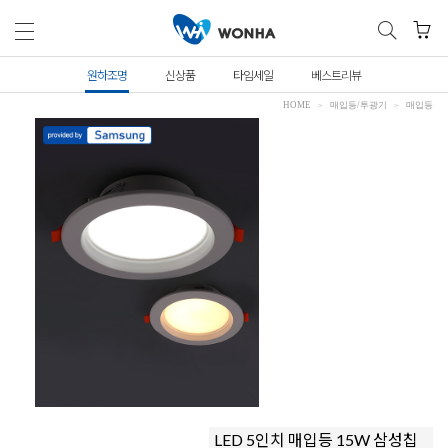
원하조명
신상품
타임세일
베스트리뷰
HOME
매입등/투광기
매입등
LED 5인치 매입등 15W 삼성칩