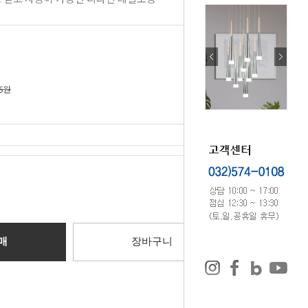
75원
0
원
매
장바구니