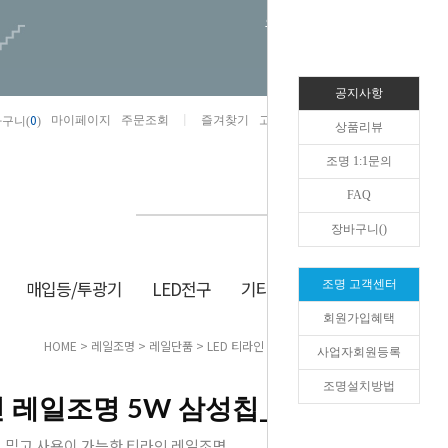
오늘하루 열지않음
공지사항
0
마이페이지
주문조회
즐겨찾기
고객센터
카카오톡채널/상담
구니(
)
상품리뷰
조명 1:1문의
FAQ
장바구니(
)
매입등/투광기
LED전구
기타/잡화
생활/건강
조명 고객센터
회원가입혜택
HOME
>
레일조명
>
레일단품
> LED 티라인 레일조명 5W 삼성칩_3colors
사업자회원등록
조명설치방법
 레일조명 5W 삼성칩_3colors
 믿고 사용이 가능한 티라인 레일조명