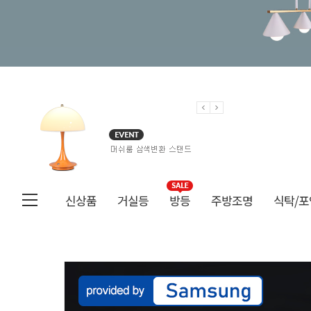
신상품
거실등
방등
주방조명
식탁/포