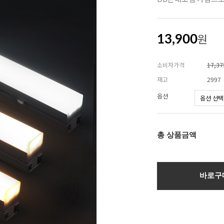
원
13,900
소비자가격
17,3
재고
2997
옵션
총 상품금액
바로구