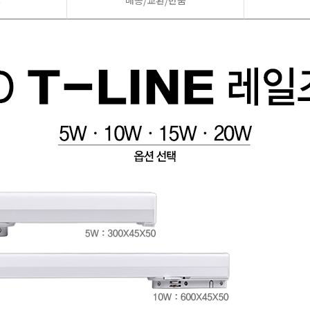
드
배송/교환/반품