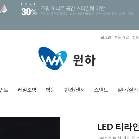
로그인
회원가입
장바
인트
레일조명
벽등
현관/센서
스탠드
실내/실외
LED 티라인
DB손해보험 가입으로