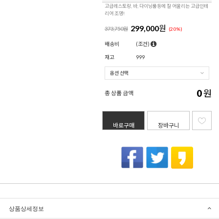
고급레스토랑, 바, 다이닝룸등에 잘 어울리는 고급인테
리어 조명!
299,000
원
373,750원
(
20
%)
배송비
(조건)
재고
999
0
원
총 상품 금액
바로구매
장바구니
상품상세정보