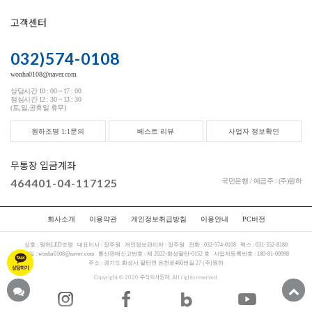
고객센터
032)574-0108
wonha0108@naver.com
상담시간 10 : 00 ~ 17 : 00
점심시간 12 : 30 ~ 13 : 30
(토,일,공휴일 휴무)
원하조명 1:1문의
베스트 리뷰
사업자 정보확인
무통장 입금계좌
464401-04-117125
국민은행 / 예금주 : (주)원하
회사소개
이용약관
개인정보취급방침
이용안내
PC버전
상호 :
원하LED조명
대표이사 :
장주원
개인정보관리자 :
장주원
전화 :
032-574-0108
팩스 :
031-352-8180
메일 :
wonha0108@naver.com
통신판매신고번호 :
제 2022-화성팔탄-0152 호
사업자등록번호 :
180-81-00998
주소 :
경기도 화성시 팔탄면 온천로460번길 27 (주)원하
Copyright © 2020 주식회사원하. All rights reserved.