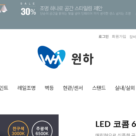
로그인
회원가입
장바
인트
레일조명
벽등
현관/센서
스탠드
실내/실외
LED 코콤
매립형으로 심플한 