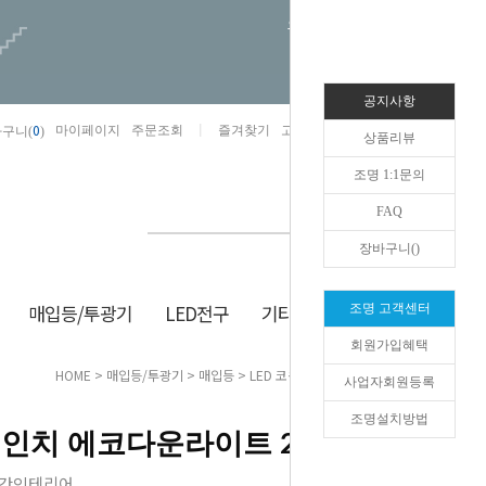
오늘하루 열지않음
공지사항
0
마이페이지
주문조회
즐겨찾기
고객센터
카카오톡채널/상담
구니(
)
상품리뷰
조명 1:1문의
FAQ
장바구니(
)
매입등/투광기
LED전구
기타/잡화
생활/건강
조명 고객센터
회원가입혜택
HOME
>
매입등/투광기
>
매입등
> LED 코콤 6인치 에코다운라이트 20W
사업자회원등록
조명설치방법
 6인치 에코다운라이트 20W
공간인테리어