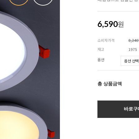
원
6,590
소비자가격
8,24
재고
1975
옵션
총 상품금액
바로구