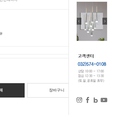
0원
0
원
매
장바구니