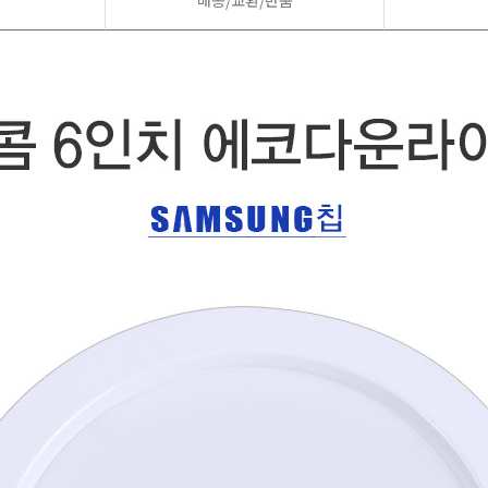
드
배송/교환/반품