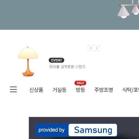
신상품
거실등
방등
주방조명
식탁/포