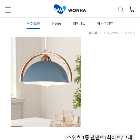
원하조명
신상품
타임세일
베스트리뷰
HOME
식탁/포인트
2인 식탁
스위츠 1등 펜던트 [화이트/그레