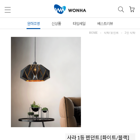
원하조명
신상품
타임세일
베스트리뷰
HOME
식탁/포인트
2인 식탁
사라 1등 펜던트 [화이트/블랙]