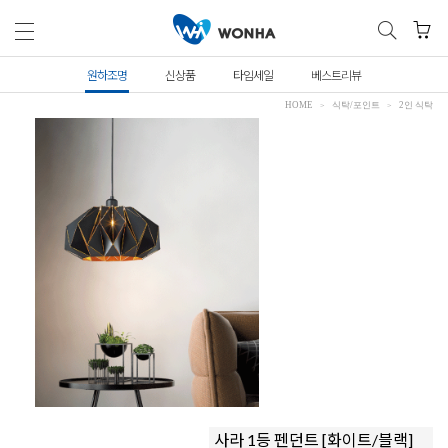
원하조명
신상품
타임세일
베스트리뷰
HOME
식탁/포인트
2인 식탁
사라 1등 펜던트 [화이트/블랙]