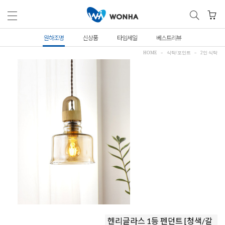
원하조명
신상품
타임세일
베스트리뷰
HOME
식탁/포인트
2인 식탁
헨리글라스 1등 펜던트 [청색/갈