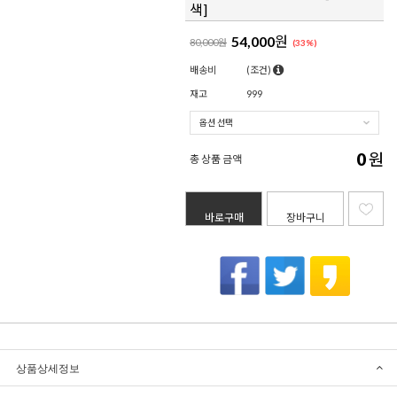
색]
54,000
원
80,000원
(
33
%)
배송비
(조건)
재고
999
0
원
총 상품 금액
바로구매
장바구니
상품상세정보