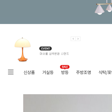
신상품
거실등
방등
주방조명
식탁/포