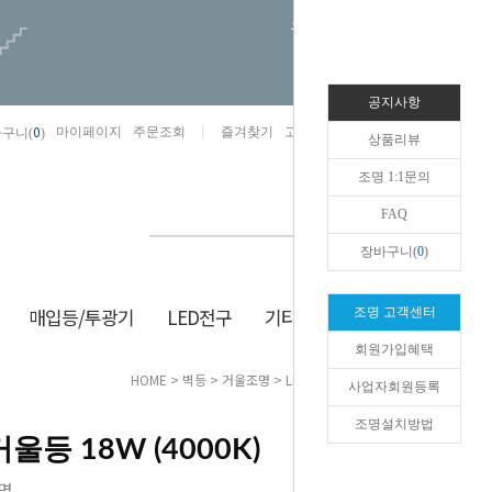
오늘하루 열지않음
공지사항
0
마이페이지
주문조회
즐겨찾기
고객센터
카카오톡채널/상담
구니(
)
상품리뷰
조명 1:1문의
FAQ
장바구니(
0
)
매입등/투광기
LED전구
기타/잡화
생활/건강
조명 고객센터
회원가입혜택
HOME
>
벽등
>
거울조명
> LED 원형 거울등 18W (4000K)
사업자회원등록
조명설치방법
거울등 18W (4000K)
명