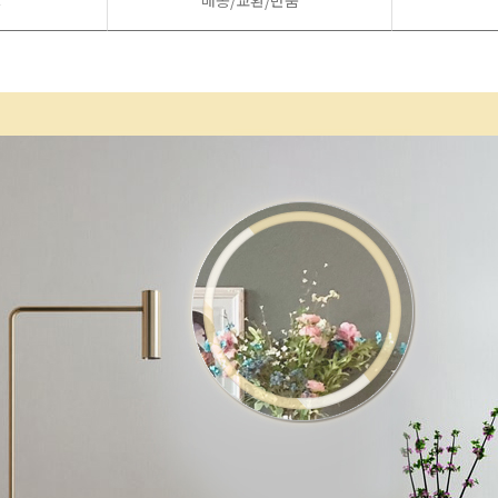
드
배송/교환/반품