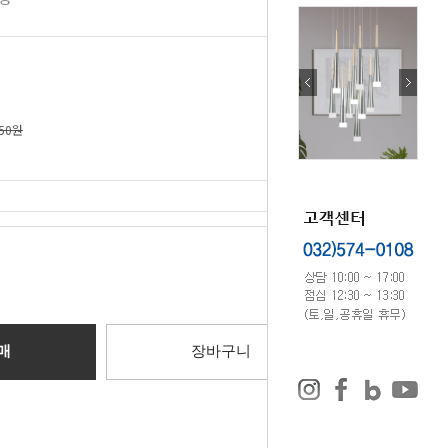
250원
0
원
매
장바구니