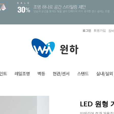
로그인
회원가입
장바
인트
레일조명
벽등
현관/센서
스탠드
실내/실외
LED 원형 
인테리어 효과 거울조