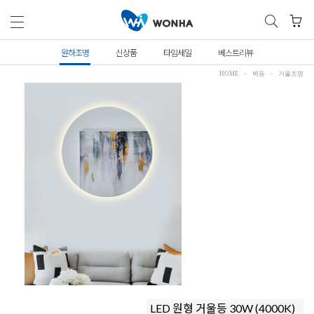
원하조명
신상품
타임세일
베스트리뷰
HOME
벽등
거울조명
LED 원형 거울등 30W (4000K)