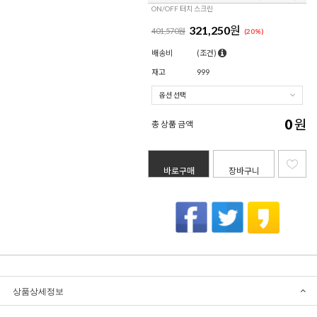
ON/OFF 터치 스크린
321,250
원
401,570원
(
20
%)
배송비
(조건)
재고
999
0
원
총 상품 금액
바로구매
장바구니
상품상세정보