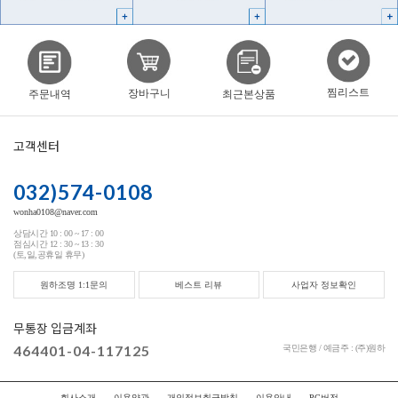
찜리스트
장바구니
주문내역
최근본상품
고객센터
032)574-0108
wonha0108@naver.com
상담시간 10 : 00 ~ 17 : 00
점심시간 12 : 30 ~ 13 : 30
(토,일,공휴일 휴무)
원하조명 1:1문의
베스트 리뷰
사업자 정보확인
무통장 입금계좌
464401-04-117125
국민은행 / 예금주 : (주)원하
회사소개
이용약관
개인정보취급방침
이용안내
PC버전