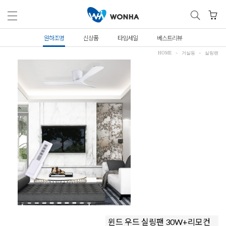
원하조명
신상품
타임세일
베스트리뷰
HOME
거실등
실링팬
윈드 우드 실링팬 30W+리모컨