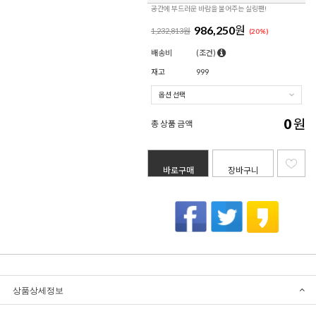
공간에 부드러운 바람을 불어주는 실링팬!
986,250
원
1,232,813원
(
20
%)
배송비
(조건)
재고
999
0
원
총 상품 금액
바로구매
장바구니
상품상세정보