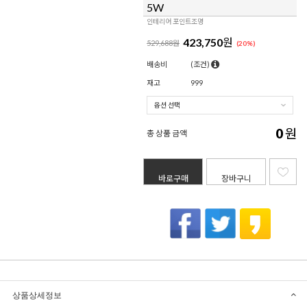
5W
인테리어 포인트조명
423,750
원
529,688원
(
20
%)
배송비
(조건)
재고
999
0
원
총 상품 금액
바로구매
장바구니
상품상세정보