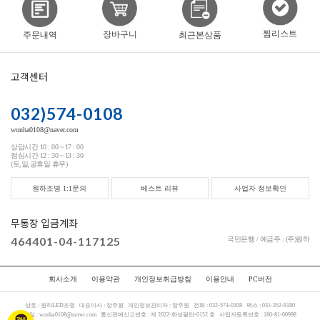
찜리스트
장바구니
주문내역
최근본상품
고객센터
032)574-0108
wonha0108@naver.com
상담시간 10 : 00 ~ 17 : 00
점심시간 12 : 30 ~ 13 : 30
(토,일,공휴일 휴무)
원하조명 1:1문의
베스트 리뷰
사업자 정보확인
무통장 입금계좌
464401-04-117125
국민은행 / 예금주 : (주)원하
회사소개
이용약관
개인정보취급방침
이용안내
PC버전
상호 :
원하LED조명
대표이사 :
장주원
개인정보관리자 :
장주원
전화 :
032-574-0108
팩스 :
031-352-8180
메일 :
wonha0108@naver.com
통신판매신고번호 :
제 2022-화성팔탄-0152 호
사업자등록번호 :
180-81-00998