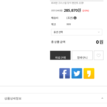
화려한 크리스탈 장식 펜던트 조명!
285,870
원
357,340원
(
20
%)
배송비
(조건)
재고
999
0
원
총 상품 금액
바로구매
장바구니
상품상세정보