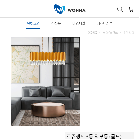
원하조명
신상품
타임세일
베스트리뷰
HOME
식탁/포인트
4인 식탁
르쥬생뜨 5등 직부등 (골드)