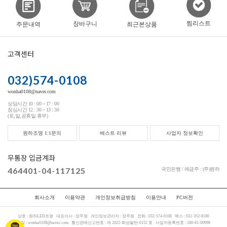
찜리스트
장바구니
주문내역
최근본상품
고객센터
032)574-0108
wonha0108@naver.com
상담시간 10 : 00 ~ 17 : 00
점심시간 12 : 30 ~ 13 : 30
(토,일,공휴일 휴무)
원하조명 1:1문의
베스트 리뷰
사업자 정보확인
무통장 입금계좌
464401-04-117125
국민은행 / 예금주 : (주)원하
회사소개
이용약관
개인정보취급방침
이용안내
PC버전
상호 :
원하LED조명
대표이사 :
장주원
개인정보관리자 :
장주원
전화 :
032-574-0108
팩스 :
031-352-8180
메일 :
wonha0108@naver.com
통신판매신고번호 :
제 2022-화성팔탄-0152 호
사업자등록번호 :
180-81-00998