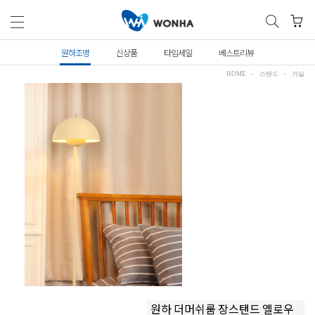
원하조명
신상품
타임세일
베스트리뷰
HOME
스탠드
거실
원하 더머쉬룸 장스탠드 옐로우