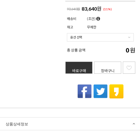
83,640
원
93,640원
(
11
%)
배송비
(조건)
재고
무제한
0
원
총 상품 금액
바로구매
장바구니
상품상세정보