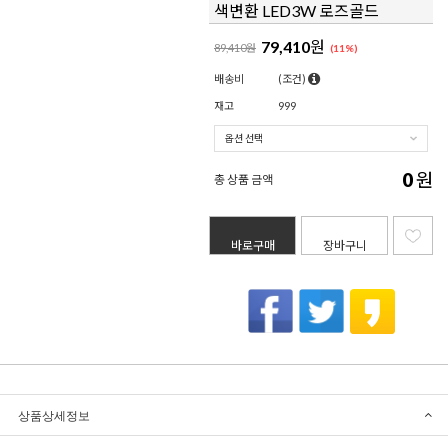
색변환 LED3W 로즈골드
79,410
원
89,410원
(
11
%)
배송비
(조건)
재고
999
0
원
총 상품 금액
바로구매
장바구니
상품상세정보