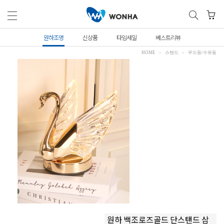
원하조명
신상품
타임세일
베스트리뷰
HOME
스탠드
무드등/수유등
원하 백조로즈골드 단스탠드 삼