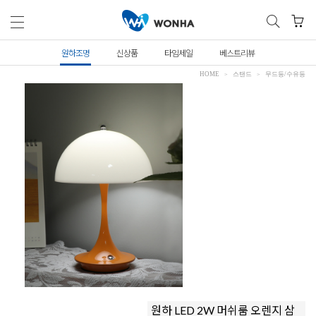
원하조명
신상품
타임세일
베스트리뷰
HOME
스탠드
무드등/수유등
원하 LED 2W 머쉬룸 오렌지 삼