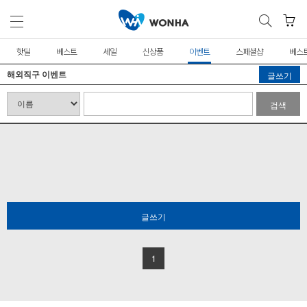
핫딜
베스트
세일
신상품
이벤트
스페셜샵
베스
해외직구 이벤트
글쓰기
검색
글쓰기
1