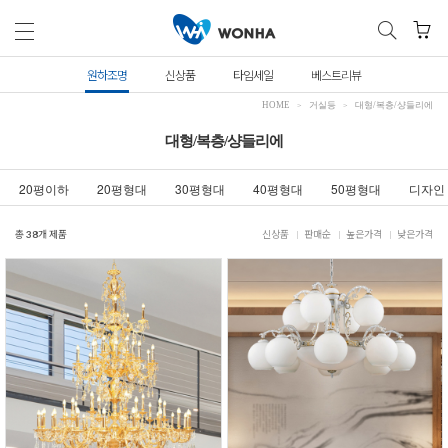
원하조명
신상품
타임세일
베스트리뷰
HOME
거실등
대형/복층/샹들리에
대형/복층/샹들리에
20평이하
20평형대
30평형대
40평형대
50평형대
디자인
총
38
개 제품
신상품
판매순
높은가격
낮은가격