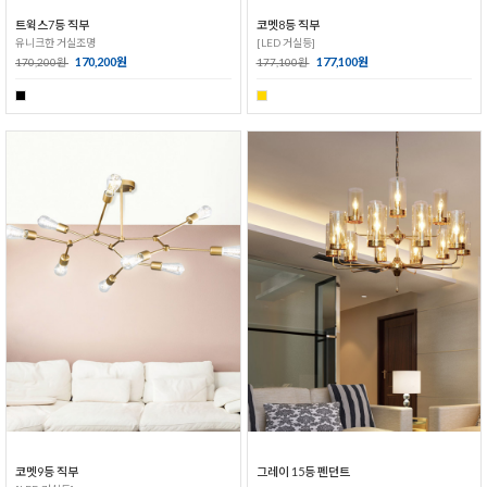
트윅스7등 직부
코멧8등 직부
유니크한 거실조명
[LED 거실등]
170,200원
177,100원
170,200원
177,100원
코멧9등 직부
그레이 15등 펜던트