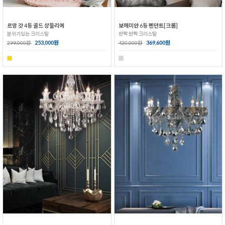
르망 갓 4등 골드 샹들리에
보헤미안 6등 펜던트[크롬]
분위기있는 크리스탈
반짝 반짝 크리스탈
253,000원
369,600원
299,000원
420,000원