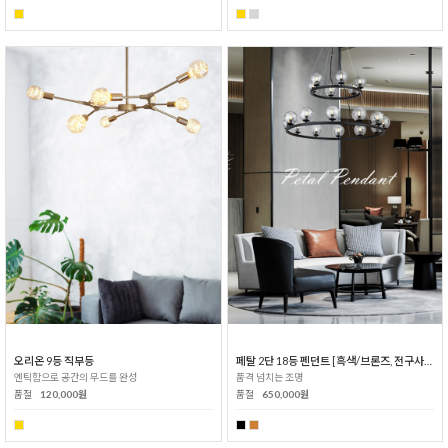
오리온 9등 직부등
페탈 2단 18등 펜던트 [흑색/브론즈, 전구사은품]
엔틱함으로 공간의 무드를 완성
품격 넘치는 조명
품절
120,000원
품절
650,000원