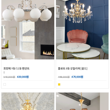
프란체 9등/11등 펜던트
플로트 8등 샹들리에 [골드]
ȭ
430,000원
470,000원
540,000원
498,000원