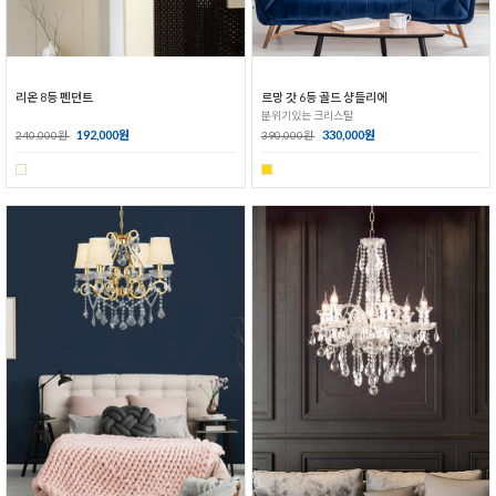
리온 8등 펜던트
르망 갓 6등 골드 샹들리에
분위기있는 크리스탈
192,000원
330,000원
240,000원
390,000원