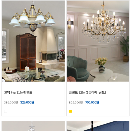
고딕 9등/11등 펜던트
플로트 12등 샹들리에 [골드]
326,000원
700,000원
386,000원
855,000원