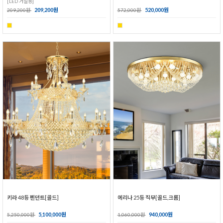
[LED 거실등]
209,200원
520,000원
209,200원
572,000원
키라 48등 펜던트[골드]
에리나 25등 직부[골드,크롬]
5,100,000원
940,000원
5,250,000원
1,060,000원