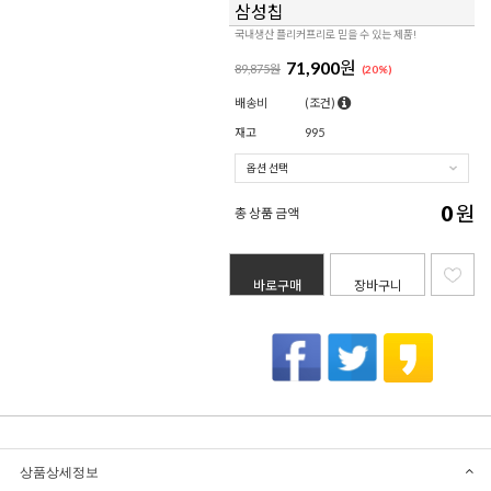
삼성칩
국내생산 플리커프리로 믿을 수 있는 제품!
71,900
원
89,875원
(
20
%)
배송비
(조건)
재고
995
0
원
총 상품 금액
바로구매
장바구니
상품상세정보