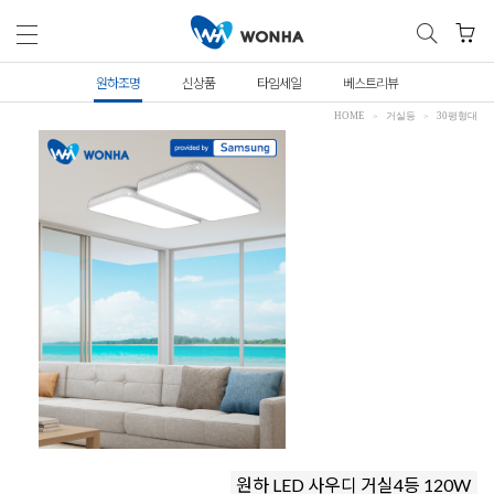
원하조명
신상품
타임세일
베스트리뷰
HOME
거실등
30평형대
원하 LED 사우디 거실4등 120W