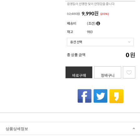
음영없이 선명한 빛이 안정감을 줍니다.
9,990
원
12,480원
(
20
%)
배송비
(조건)
재고
983
0
원
총 상품 금액
바로구매
장바구니
상품상세정보