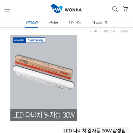
원하조명
신상품
타임세일
베스트리뷰
HOME
현관/센서
일자등
LED 다비치 일자등 30W 삼성칩