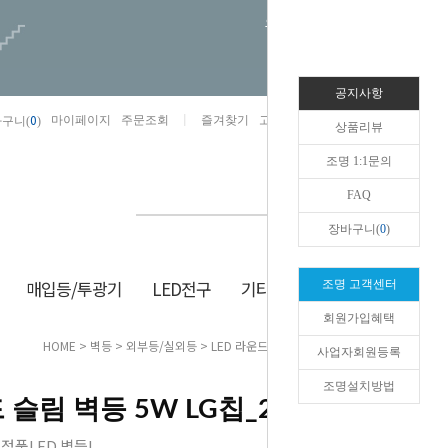
오늘하루 열지않음
공지사항
0
마이페이지
주문조회
즐겨찾기
고객센터
카카오톡채널/상담
구니(
)
상품리뷰
조명 1:1문의
FAQ
장바구니(
0
)
매입등/투광기
LED전구
기타/잡화
생활/건강
조명 고객센터
회원가입혜택
HOME
>
벽등
>
외부등/실외등
> LED 라운드 슬림 벽등 5W LG칩_2colors
사업자회원등록
조명설치방법
 슬림 벽등 5W LG칩_2colors
정품LED 벽등!