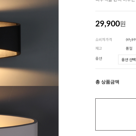
원
29,900
소비자가격
37,3
재고
품절
옵션
총 상품금액