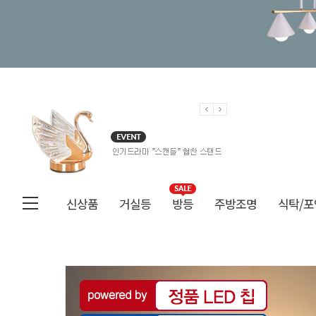
신상품
거실등
방등
주방조명
식탁/포