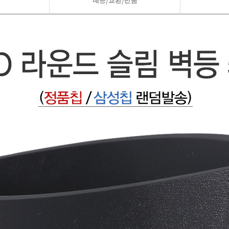
드
배송/교환/반품