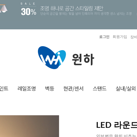
로그인
회원가입
장바
인트
레일조명
벽등
현관/센서
스탠드
실내/실외
LED 라운드
외부벽을 환희 비추는 