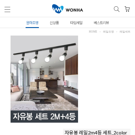
원하조명
신상품
타임세일
베스트리뷰
HOME
레일조명
레일세트
자유봉 레일2m4등 세트_2color