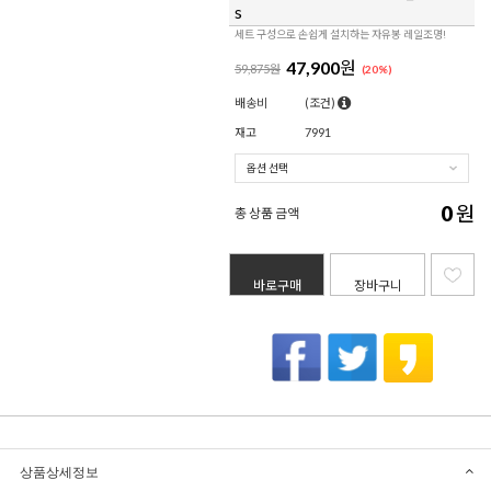
s
세트 구성으로 손쉽게 설치하는 자유봉 레일조명!
47,900
원
59,875원
(
20
%)
배송비
(조건)
재고
7991
0
원
총 상품 금액
바로구매
장바구니
상품상세정보