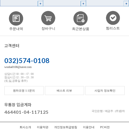
찜리스트
장바구니
주문내역
최근본상품
고객센터
032)574-0108
wonha0108@naver.com
상담시간 10 : 00 ~ 17 : 00
점심시간 12 : 30 ~ 13 : 30
(토,일,공휴일 휴무)
원하조명 1:1문의
베스트 리뷰
사업자 정보확인
무통장 입금계좌
464401-04-117125
국민은행 / 예금주 : (주)원하
회사소개
이용약관
개인정보취급방침
이용안내
PC버전