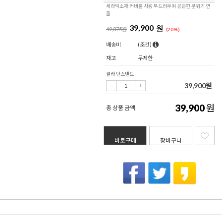
세라믹소재 커버를 사용 부드러우며 은은한 분위기 연
출
39,900
원
49,875원
(
20
%)
배송비
(조건)
재고
무제한
켈라 단스탠드
39,900
원
39,900
원
총 상품 금액
바로구매
장바구니