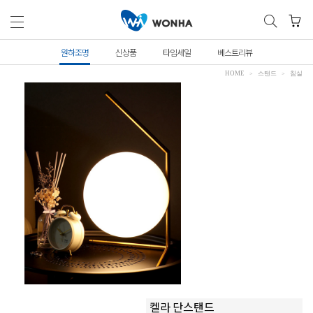
원하조명
신상품
타임세일
베스트리뷰
HOME
스탠드
침실
켈라 단스탠드