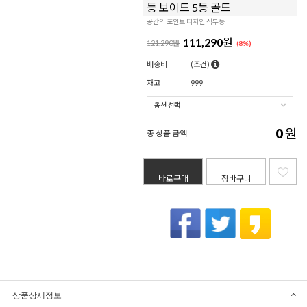
등 보이드 5등 골드
공간의 포인트 디자인 직부등
111,290
원
121,290원
(
8
%)
배송비
(조건)
재고
999
0
원
총 상품 금액
바로구매
장바구니
상품상세정보