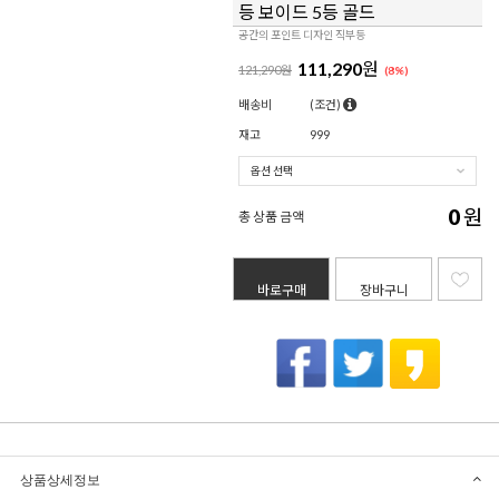
등 보이드 5등 골드
공간의 포인트 디자인 직부등
111,290
원
121,290원
(
8
%)
배송비
(조건)
재고
999
0
원
총 상품 금액
바로구매
장바구니
상품상세정보