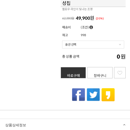
성칩
옐로우 라인이 빛나는 조명
49,900
원
62,380원
(
20
%)
배송비
(조건)
재고
998
0
원
총 상품 금액
바로구매
장바구니
상품상세정보