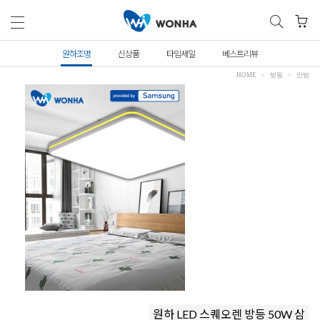
원하조명
신상품
타임세일
베스트리뷰
HOME
방등
안방
원하 LED 스퀘오렌 방등 50W 삼