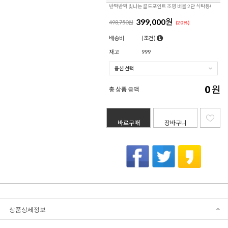
반짝반짝 빛나는 골드포인트 조명 버블 2단 식탁등!
399,000
원
498,750원
(
20
%)
배송비
(조건)
재고
999
0
원
총 상품 금액
바로구매
장바구니
상품상세정보