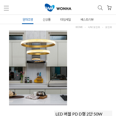
원하조명
신상품
타임세일
베스트리뷰
HOME
식탁/포인트
포인트
LED 버블 PD D형 2단 50W