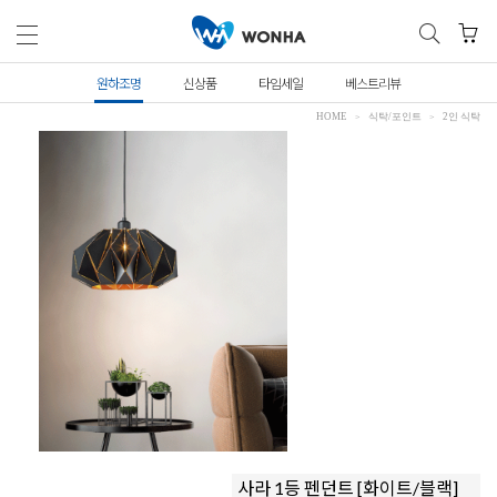
원하조명
신상품
타임세일
베스트리뷰
HOME
식탁/포인트
2인 식탁
사라 1등 펜던트 [화이트/블랙]