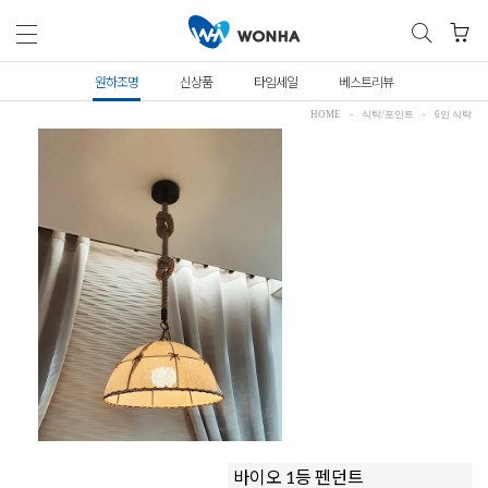
원하조명
신상품
타임세일
베스트리뷰
HOME
식탁/포인트
6인 식탁
바이오 1등 펜던트