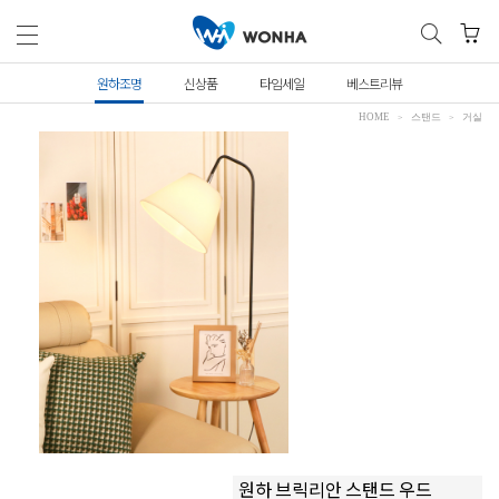
원하조명
신상품
타임세일
베스트리뷰
HOME
스탠드
거실
원하 브릭리안 스탠드 우드