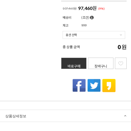
97,460
원
107,460원
(
9
%)
배송비
(조건)
재고
999
0
원
총 상품 금액
바로구매
장바구니
상품상세정보