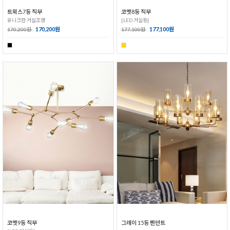
트윅스7등 직부
코멧8등 직부
유니크한 거실조명
[LED 거실등]
170,200원
177,100원
170,200원
177,100원
코멧9등 직부
그레이 15등 펜던트