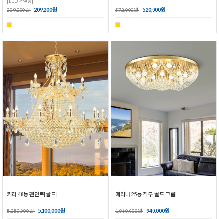
[LED 거실등]
209,200원
520,000원
209,200원
572,000원
키라 48등 펜던트[골드]
에리나 25등 직부[골드,크롬]
5,100,000원
940,000원
5,250,000원
1,060,000원