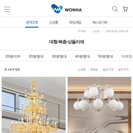
원하조명
신상품
타임세일
베스트리뷰
HOME
거실등
대형/복층/샹들리에
대형/복층/샹들리에
20평이하
20평형대
30평형대
40평형대
50평형대
디자인
총
38
개 제품
신상품
판매순
높은가격
낮은가격