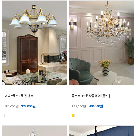
고딕 9등/11등 펜던트
플로트 12등 샹들리에 [골드]
326,000원
700,000원
386,000원
855,000원