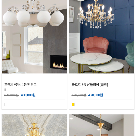
프란체 9등/11등 펜던트
플로트 8등 샹들리에 [골드]
ȭ
430,000원
470,000원
540,000원
498,000원