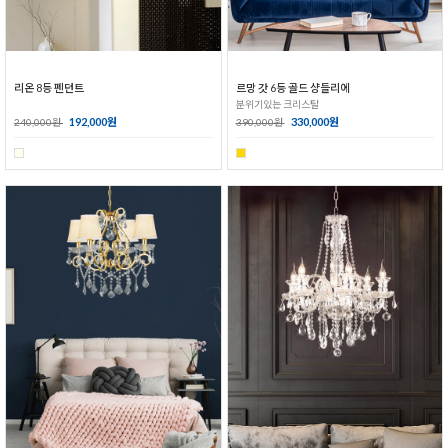
리온 8등 펜던트
르망 갓 6등 골드 샹들리에
분위기있는 크리스탈
192,000원
330,000원
240,000원
390,000원