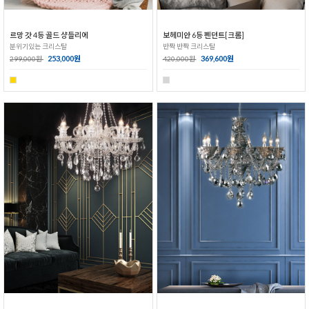
르망 갓 4등 골드 샹들리에
보헤미안 6등 펜던트[크롬]
분위기있는 크리스탈
반짝 반짝 크리스탈
253,000원
369,600원
299,000원
420,000원