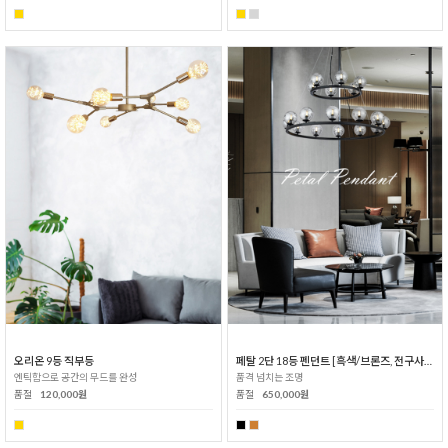
오리온 9등 직부등
페탈 2단 18등 펜던트 [흑색/브론즈, 전구사은품]
엔틱함으로 공간의 무드를 완성
품격 넘치는 조명
품절
120,000원
품절
650,000원